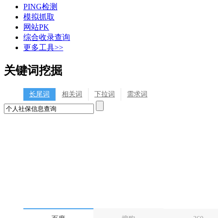
PING检测
模拟抓取
网站PK
综合收录查询
更多工具>>
关键词挖掘
长尾词
相关词
下拉词
需求词