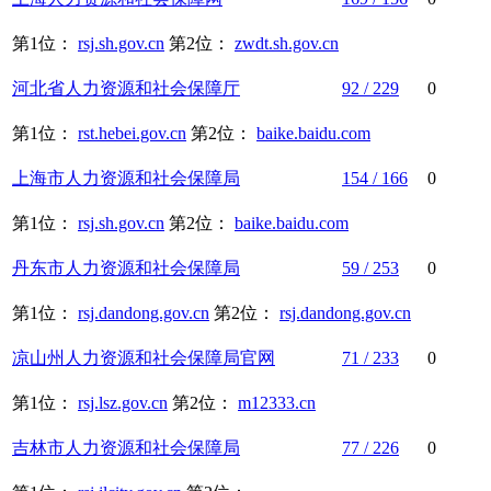
第1位：
rsj.sh.gov.cn
第2位：
zwdt.sh.gov.cn
河北省
人力资源
和
社会保障
厅
92 / 229
0
第1位：
rst.hebei.gov.cn
第2位：
baike.baidu.com
上海市
人力资源
和
社会保障
局
154 / 166
0
第1位：
rsj.sh.gov.cn
第2位：
baike.baidu.com
丹东市
人力资源
和
社会保障
局
59 / 253
0
第1位：
rsj.dandong.gov.cn
第2位：
rsj.dandong.gov.cn
凉山州
人力资源
和
社会保障
局官网
71 / 233
0
第1位：
rsj.lsz.gov.cn
第2位：
m12333.cn
吉林市
人力资源
和
社会保障
局
77 / 226
0