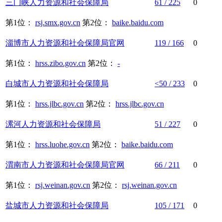
三门峡
人力资源
和
社会保障
局
61 / 225
0
第1位：
rsj.smx.gov.cn
第2位：
baike.baidu.com
淄博市
人力资源
和
社会保障
局官网
119 / 166
0
第1位：
hrss.zibo.gov.cn
第2位：
-
白城市
人力资源
和
社会保障
局
<50 / 233
0
第1位：
hrss.jlbc.gov.cn
第2位：
hrss.jlbc.gov.cn
漯河
人力资源
和
社会保障
局
51 / 227
0
第1位：
hrss.luohe.gov.cn
第2位：
baike.baidu.com
渭南市
人力资源
和
社会保障
局官网
66 / 211
0
第1位：
rsj.weinan.gov.cn
第2位：
rsj.weinan.gov.cn
盐城市
人力资源
和
社会保障
局
105 / 171
0