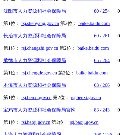
沈阳市
人力资源
和
社会保障
局
80 / 254
0
第1位：
rsj.shenyang.gov.cn
第2位：
baike.baidu.com
长治市
人力资源
和
社会保障
局
69 / 261
0
第1位：
rsj.changzhi.gov.cn
第2位：
baike.baidu.com
承德市
人力资源
和
社会保障
局
65 / 264
0
第1位：
rsj.chengde.gov.cn
第2位：
baike.baidu.com
本溪市
人力资源
和
社会保障
局
63 / 266
0
第1位：
rsj.benxi.gov.cn
第2位：
rsj.benxi.gov.cn
宝鸡市
人力资源
和
社会保障
局官网
83 / 243
0
第1位：
rsj.baoji.gov.cn
第2位：
rsj.baoji.gov.cn
上海
人力资源
和
社会保障
网
169 / 156
0