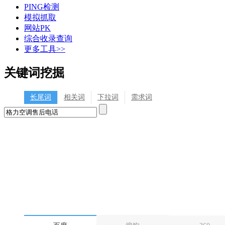
PING检测
模拟抓取
网站PK
综合收录查询
更多工具>>
关键词挖掘
长尾词
相关词
下拉词
需求词