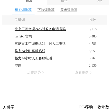
百度
搜狗
360
相关词推荐
下拉词推荐
需求词推荐
关键词
指数
北京三菱空调24小时服务电话号码
6,718
farfetch官网
5,483
三菱重工空调电话24小时人工电话
4,783
格力24小时客服热线
3,651
格力24小时人工客服电话
3,267
空调
2,836
历史趋势
查看更多
关键字
PC/移动
收录