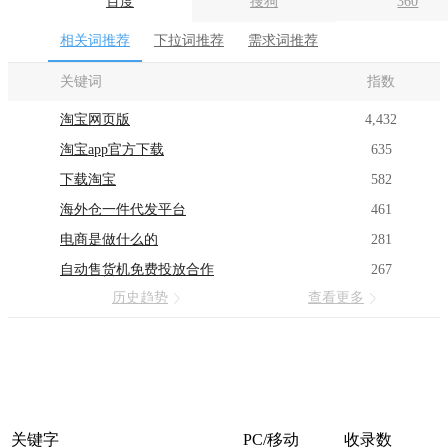
百度
搜狗
360
相关词推荐
下拉词推荐
需求词推荐
关键词
指数
淘宝网页版
4,432
淘宝app官方下载
635
下载淘宝
582
海外仓一件代发平台
461
电商是做什么的
281
自动售货机免费投放合作
267
历史趋势
查看更多
关键字
PC/移动
收录数