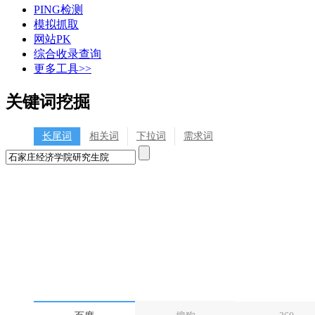
PING检测
模拟抓取
网站PK
综合收录查询
更多工具>>
关键词挖掘
长尾词
相关词
下拉词
需求词