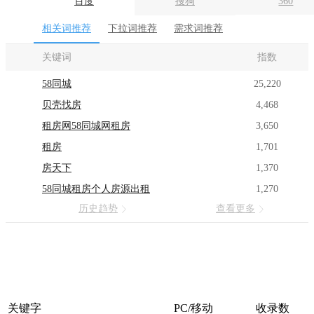
百度
搜狗
360
相关词推荐
下拉词推荐
需求词推荐
关键词
指数
58同城
25,220
贝壳找房
4,468
租房网58同城网租房
3,650
租房
1,701
房天下
1,370
58同城租房个人房源出租
1,270
历史趋势
查看更多
关键字
PC/移动
收录数