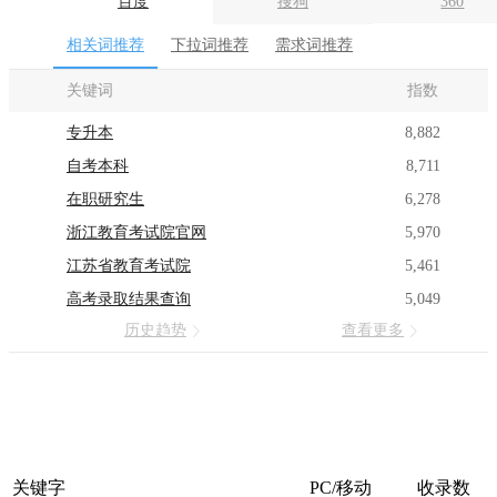
百度
搜狗
360
相关词推荐
下拉词推荐
需求词推荐
关键词
指数
专升本
8,882
自考本科
8,711
在职研究生
6,278
浙江教育考试院官网
5,970
江苏省教育考试院
5,461
高考录取结果查询
5,049
历史趋势
查看更多
关键字
PC/移动
收录数