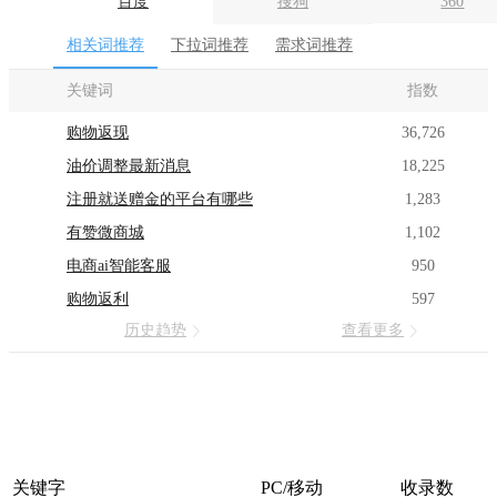
百度
搜狗
360
相关词推荐
下拉词推荐
需求词推荐
关键词
指数
购物返现
36,726
油价调整最新消息
18,225
注册就送赠金的平台有哪些
1,283
有赞微商城
1,102
电商ai智能客服
950
购物返利
597
历史趋势
查看更多
关键字
PC/移动
收录数