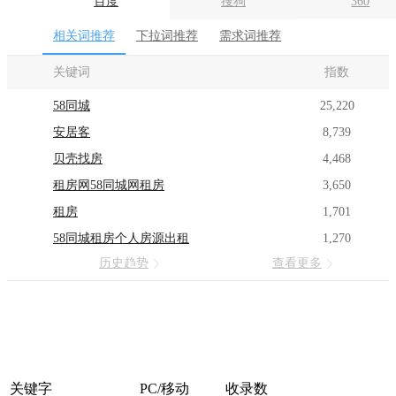
百度
搜狗
360
相关词推荐
下拉词推荐
需求词推荐
关键词
指数
58同城
25,220
安居客
8,739
贝壳找房
4,468
租房网58同城网租房
3,650
租房
1,701
58同城租房个人房源出租
1,270
历史趋势
查看更多
关键字
PC/移动
收录数